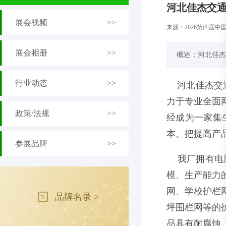
河北佳杰交通
展会视频
>>
来源：
2026第四届
展会相册
>>
概述：河北佳杰
行业动态
>>
河北佳杰交通
力于专业全面
政策/法规
>>
经成为一家集
本。把提高产
参展品牌
>>
我厂拥有电脑
模、生产能力
网、学校护栏
品牌名录 >
坪围栏网等的
品具有耐腐蚀